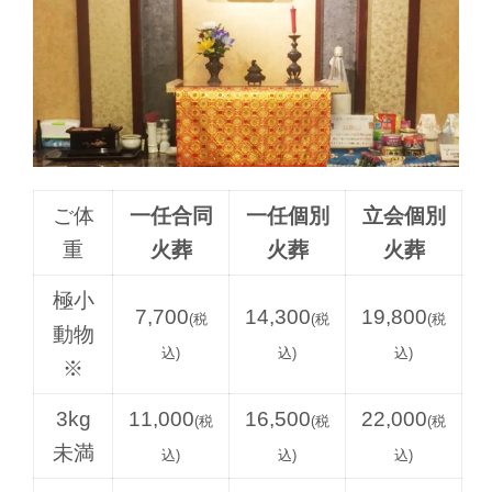
ご体
一任合同
一任個別
立会個別
重
火葬
火葬
火葬
極小
7,700
14,300
19,800
(税
(税
(税
動物
込)
込)
込)
※
3kg
11,000
16,500
22,000
(税
(税
(税
未満
込)
込)
込)