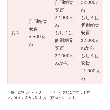
合同納骨
22,000
(税
安置
込)
22,000
もしくは
(税
合同納骨
個別納骨
込)
安置
お骨
もしくは
安置
5,500
(税
個別納骨
22,000
(税
込)
安置
から
込)
22,000
もしくは
(税
から
返骨
込)
11,000
(税
込)
※極小動物はハムスター、リス、小鳥などになります。
※お迎えの場合は別途5,500
となります。
(税込)