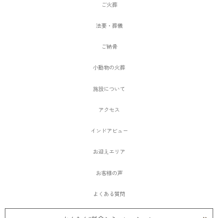
ご火葬
法要・葬儀
ご納骨
小動物の火葬
施設について
アクセス
インドアビュー
お迎えエリア
お客様の声
よくある質問
愛ペットメモリアルSHOP大阪