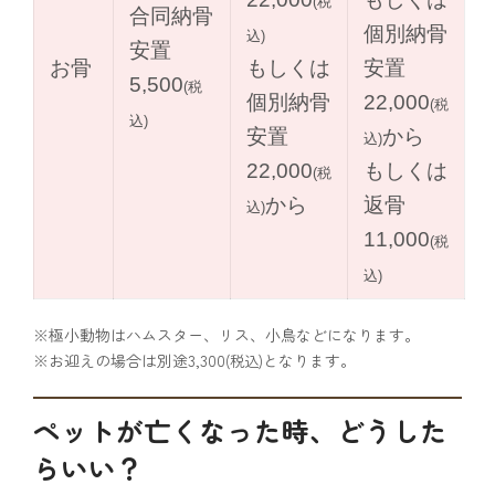
(税
合同納骨
個別納骨
込)
安置
お骨
もしくは
安置
5,500
(税
個別納骨
22,000
(税
込)
安置
から
込)
22,000
もしくは
(税
から
返骨
込)
11,000
(税
込)
※極小動物はハムスター、リス、小鳥などになります。
※お迎えの場合は別途3,300
となります。
(税込)
ペットが亡くなった時、どうした
らいい？