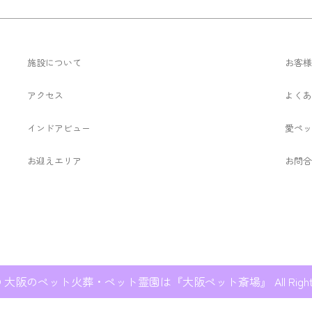
施設について
お客様
アクセス
よくあ
インドアビュー
愛ペッ
お迎えエリア
お問合
ht © 大阪のペット火葬・ペット霊園は『大阪ペット斎場』 All Rights R